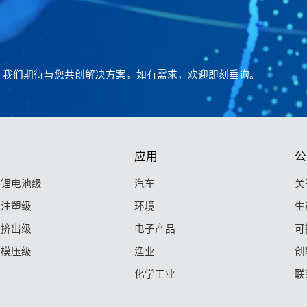
。我们期待与您共创解决方案，如有需求，欢迎即刻垂询。
应用
公
F 锂电池级
汽车
关
F 注塑级
环境
生
F 挤出级
电子产品
可
F 模压级
渔业
创
化学工业
联