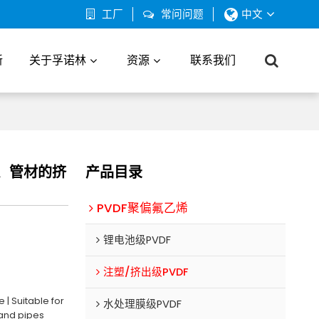
工厂
常问问题
中文
新
关于孚诺林
资源
联系我们
棒材、管材的挤
产品目录
PVDF聚偏氟乙烯
锂电池级PVDF
注塑/挤出级PVDF
 | Suitable for
水处理膜级PVDF
 and pipes