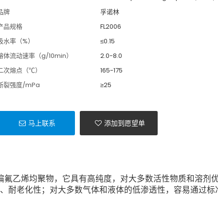
品牌
孚诺林
产品规格
FL2006
吸水率（%）
≤0.15
熔体流动速率（g/10min）
2.0-8.0
二次熔点（℃）
165-175
断裂强度/mPa
≥25
马上联系
添加到愿望单
级的聚偏氟乙烯均聚物，它具有高纯度，对大多数活性物质和溶剂
、耐老化性；对大多数气体和液体的低渗透性，容易通过标