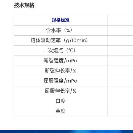
技术规格
规格标准
含水率（%）
熔体流动速率（g/10min）
二次熔点（℃）
断裂强度/mPa
断裂伸长率/%
屈服强度/mPa
屈服伸长率/%
白度
黄度