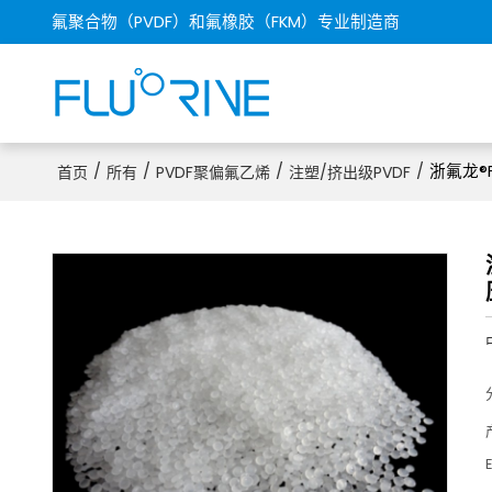
氟聚合物（PVDF）和氟橡胶（FKM）专业制造商
/
/
/
/
浙氟龙®
首页
所有
PVDF聚偏氟乙烯
注塑/挤出级PVDF
E