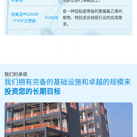
共聚物
准挤出进行熔融加工。
是一种低粘度等级的聚偏氟乙烯共
浙氟龙®FL2608
FL2608
聚物，特别适合线缆行业的应用需
- PVDF注塑级
求。
我们的承诺
我们拥有完备的基础设施和卓越的规模来
投资您的长期目标