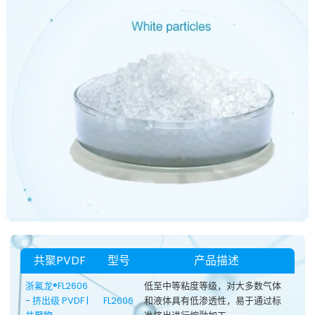
共聚PVDF
型号
产品描述
浙氟龙®FL2606
低至中等粘度等级，对大多数气体
- 挤出级 PVDF |
FL2606
和液体具有低渗透性，易于通过标