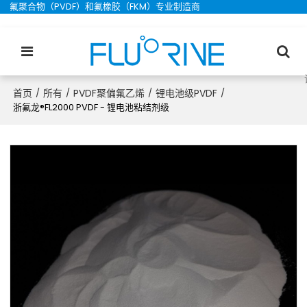
氟聚合物（PVDF）和氟橡胶（FKM）专业制造商
首页
所有
PVDF聚偏氟乙烯
锂电池级PVDF
/
/
/
/
浙氟龙®FL2000 PVDF - 锂电池粘结剂级