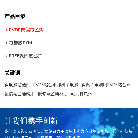
产品目录
PVDF聚偏氟乙烯
氟橡胶FKM
PTFE聚四氟乙烯
关键词
锂电池粘结剂
PVDF粘合剂锂离子电池
锂离子电池用PVDF粘合剂
聚偏氟乙烯粉末
聚偏氟乙烯材质
动力锂电池
让我们
携手
创新
我们资深的专家团队，始终致力于以技术实力应对复杂挑战。我们期待与
您共创解决方案，如有需求，欢迎即刻垂询。