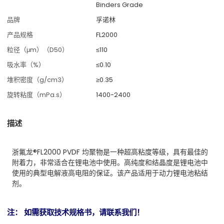
Binders Grade
品牌
孚诺林
产品规格
FL2000
粒径（μm）（D50）
≤110
吸水率（%）
≤0.10
堆积密度（g/cm3）
≥0.35
旋转粘度（mPa.s）
1400-2400
描述
浙氟龙®FL2000 PVDF 均聚物是一种超高粘度等级，具有最佳的
附着力，非常适合在锂电池中使用。高纯度和结晶度是锂电池中
使用的典型电解液高电阻的保证。该产品适用于动力锂电池粘结
剂。
注： 如需获取技术规格书，请联系我们！