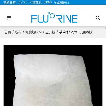
氟聚合物（PVDF）和氟橡胶（FKM）专业制造商
首页
所有
氟橡胶FKM
三元胶
/
/
/
/
孚诺林® 双酚三元氟橡胶