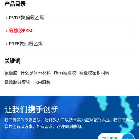
产品目录
PVDF聚偏氟乙烯
氟橡胶FKM
PTFE聚四氟乙烯
关键词
氟橡胶
什么是fkm材料
Fkm氟橡胶
氟橡胶密封材料
氟橡胶共聚物
FKM原胶
让我们
携手
创新
我们资深的专家团队，始终致力于以技术实力应对复杂挑战。我们期待与
您共创解决方案，如有需求，欢迎即刻垂询。