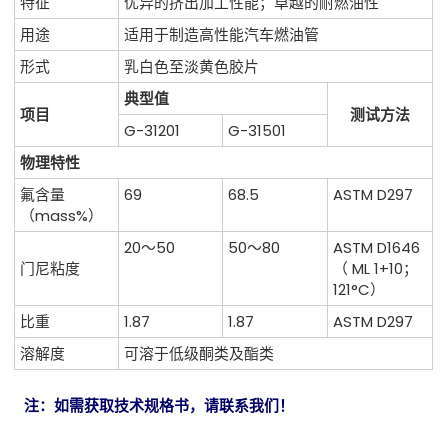
特征
优异的挤出加工性能；卓越的耐燃油性
用途
适用于制造高性能汽车燃油管
形式
乳白色至淡黄色胶片
典型值
项目
测试方法
G-31201
G-31501
物理特性
氟含量
69
68.5
ASTM D297
（mass%）
20～50
50～80
ASTM D1646
门尼粘度
（ ML 1+10；
121°C）
比重
1.87
1.87
ASTM D297
溶解度
可溶于低级酮类及酯类
注：如需获取技术规格书，请联系我们！