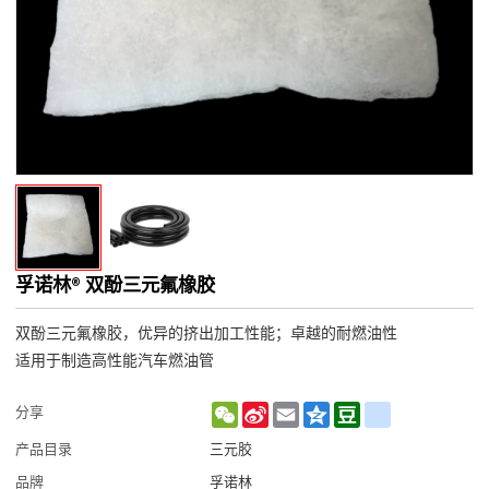
孚诺林® 双酚三元氟橡胶
双酚三元氟橡胶，优异的挤出加工性能；卓越的耐燃油性
适用于制造高性能汽车燃油管
WeChat
Sina
Email
Qzone
Douban
renren
分享
Weibo
产品目录
三元胶
品牌
孚诺林