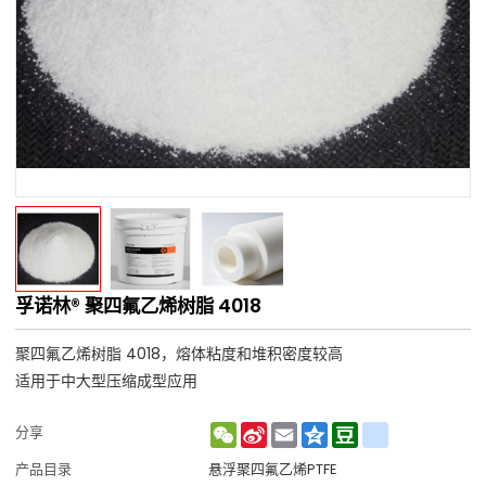
孚诺林® 聚四氟乙烯树脂 4018
聚四氟乙烯树脂 4018，熔体粘度和堆积密度较高
适用于中大型压缩成型应用
WeChat
Sina
Email
Qzone
Douban
renren
分享
Weibo
产品目录
悬浮聚四氟乙烯PTFE