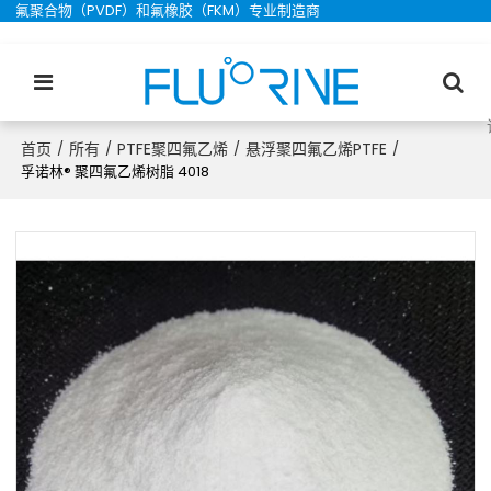
氟聚合物（PVDF）和氟橡胶（FKM）专业制造商
首页
所有
PTFE聚四氟乙烯
悬浮聚四氟乙烯PTFE
/
/
/
/
孚诺林® 聚四氟乙烯树脂 4018