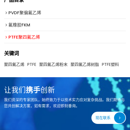
PVDF聚偏氟乙烯
氟橡胶FKM
PTFE聚四氟乙烯
关键词
聚四氟乙烯
PTFE
聚四氟乙烯粉末
聚四氟乙烯树脂
PTFE塑料
让我们
携手
创新
我们资深的专家团队，始终致力于以技术实力应对复杂挑战。我们期待与
您共创解决方案，如有需求，欢迎即刻垂询。
现在联系