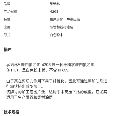
品牌
孚诺林
产品规格
4203
特性
易原纤化，中高压缩
应用
薄管和线材涂层
形式
白色粉末
描述
孚诺林® 聚四氟乙烯 4203 是一种细粉状聚四氟乙烯
(PTFE)，呈白色粉末状，不含 PFOA。
由于其在剪切力作用下易于纤维化，因此可通过添加助剂进
行糊状挤出成型加工。
该牌号的加工范围广泛，适用于中高压下比的成型。它尤其
适用于生产薄管和线材涂层。
技术规格