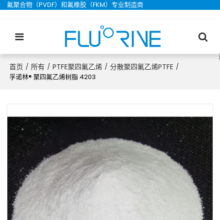
氟聚合物（PVDF）和氟橡胶（FKM）专业制造商
首页
所有
PTFE聚四氟乙烯
分散聚四氟乙烯PTFE
/
/
/
/
孚诺林® 聚四氟乙烯树脂 4203