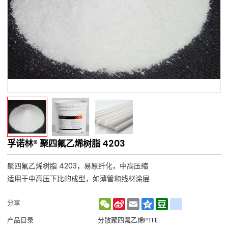
孚诺林® 聚四氟乙烯树脂 4203
聚四氟乙烯树脂 4203，易原纤化，中高压缩
适用于中高压下比的成型，如薄管和线材涂层
WeChat
Sina
Email
Qzone
Douban
renren
分享
Weibo
产品目录
分散聚四氟乙烯PTFE