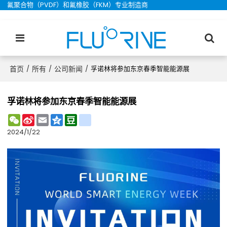
氟聚合物（PVDF）和氟橡胶（FKM）专业制造商
首页
所有
公司新闻
/
/
/
孚诺林将参加东京春季智能能源展
孚诺林将参加东京春季智能能源展
WeChat
Sina
Email
Qzone
Douban
renren
Weibo
2024/1/22