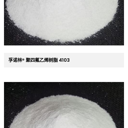
孚诺林® 聚四氟乙烯树脂 4103