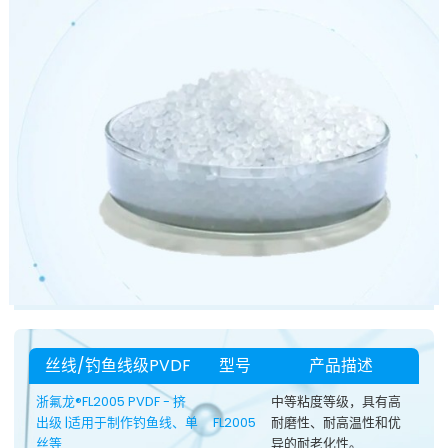
丝线/钓鱼线级PVDF
型号
产品描述
浙氟龙®FL2005 PVDF - 挤
中等粘度等级，具有高
出级 |适用于制作钓鱼线、单
FL2005
耐磨性、耐高温性和优
丝等
异的耐老化性。