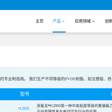
主页
产品
应用领域
创
F的专业制造商。
我们生产
不同等级的PVDF树脂
，如注塑级、挤
型号
浙氟龙®FL2100是一种中高粘度等级的聚偏氟
FL2100
元中高镍体系在电动汽车行业的应用。