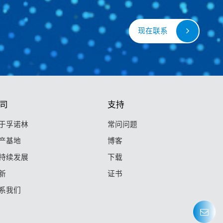
现在联系
司
支持
于孚诺林
常问问题
产基地
博客
持续发展
下载
新
证书
系我们