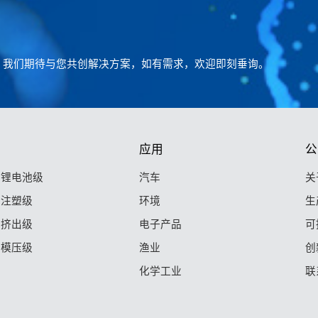
。我们期待与您共创解决方案，如有需求，欢迎即刻垂询。
应用
公
F 锂电池级
汽车
关
F 注塑级
环境
生
F 挤出级
电子产品
可
F 模压级
渔业
创
化学工业
联