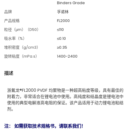
Binders Grade
品牌
孚诺林
产品规格
FL2000
粒径（μm）（D50）
≤110
吸水率（%）
≤0.10
堆积密度（g/cm3）
≥0.35
旋转粘度（mPa.s）
1400-2400
描述
浙氟龙®FL2000 PVDF 均聚物是一种超高粘度等级，具有最佳的
附着力，非常适合在锂电池中使用。高纯度和结晶度是锂电池中
使用的典型电解液高电阻的保证。该产品适用于动力锂电池粘结
剂。
注： 如需获取技术规格书，请联系我们！