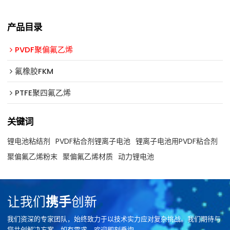
产品目录
PVDF聚偏氟乙烯
氟橡胶FKM
PTFE聚四氟乙烯
关键词
锂电池粘结剂
PVDF粘合剂锂离子电池
锂离子电池用PVDF粘合剂
聚偏氟乙烯粉末
聚偏氟乙烯材质
动力锂电池
让我们
携手
创新
我们资深的专家团队，始终致力于以技术实力应对复杂挑战。我们期待与
您共创解决方案，如有需求，欢迎即刻垂询。