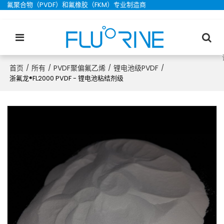
氟聚合物（PVDF）和氟橡胶（FKM）专业制造商
首页
所有
PVDF聚偏氟乙烯
锂电池级PVDF
/
/
/
/
浙氟龙®FL2000 PVDF - 锂电池粘结剂级