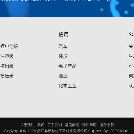
应用
公
F 锂电池级
汽车
关
F 注塑级
环境
生
F 挤出级
电子产品
可
F 模压级
渔业
创
化学工业
联
关于我们
新闻
联系我们
常见问题
隐私声明
服务条款
Copyright © 2026
浙江孚诺林化工新材料有限公司
Support By
BEE Cloud