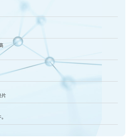
高
垫片
件。