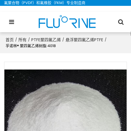
氟聚合物（PVDF）和氟橡胶（FKM）专业制造商
首页
所有
PTFE聚四氟乙烯
悬浮聚四氟乙烯PTFE
/
/
/
/
孚诺林® 聚四氟乙烯树脂 4018