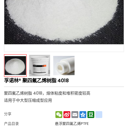
孚诺林® 聚四氟乙烯树脂 4018
聚四氟乙烯树脂 4018，熔体粘度和堆积密度较高
适用于中大型压缩成型应用
WeChat
Sina
Email
Qzone
Douban
renren
分享
Weibo
产品目录
悬浮聚四氟乙烯PTFE