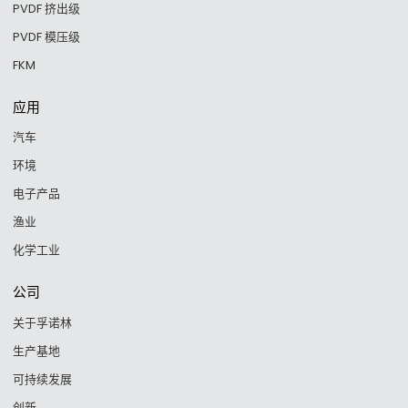
PVDF 挤出级
PVDF 模压级
FKM
应用
汽车
环境
电子产品
渔业
化学工业
公司
关于孚诺林
生产基地
可持续发展
创新