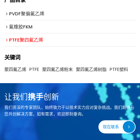
PVDF聚偏氟乙烯
氟橡胶FKM
PTFE聚四氟乙烯
关键词
聚四氟乙烯
PTFE
聚四氟乙烯粉末
聚四氟乙烯树脂
PTFE塑料
让我们
携手
创新
我们资深的专家团队，始终致力于以技术实力应对复杂挑战。我们期待与
您共创解决方案，如有需求，欢迎即刻垂询。
现在联系