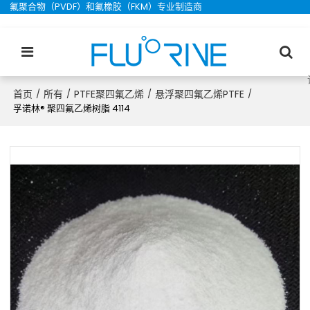
氟聚合物（PVDF）和氟橡胶（FKM）专业制造商
首页
所有
PTFE聚四氟乙烯
悬浮聚四氟乙烯PTFE
/
/
/
/
孚诺林® 聚四氟乙烯树脂 4114