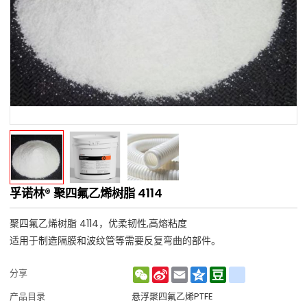
孚诺林® 聚四氟乙烯树脂 4114
聚四氟乙烯树脂 4114，优柔韧性,高熔粘度
适用于制造隔膜和波纹管等需要反复弯曲的部件。
WeChat
Sina
Email
Qzone
Douban
renren
分享
Weibo
产品目录
悬浮聚四氟乙烯PTFE