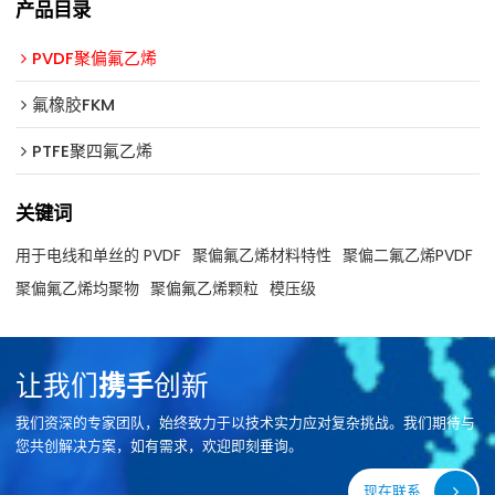
产品目录
PVDF聚偏氟乙烯
氟橡胶FKM
PTFE聚四氟乙烯
关键词
用于电线和单丝的 PVDF
聚偏氟乙烯材料特性
聚偏二氟乙烯PVDF
聚偏氟乙烯均聚物
聚偏氟乙烯颗粒
模压级
让我们
携手
创新
我们资深的专家团队，始终致力于以技术实力应对复杂挑战。我们期待与
您共创解决方案，如有需求，欢迎即刻垂询。
现在联系