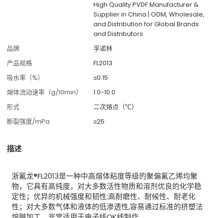
High Quality PVDF Manufacturer &
Supplier in China | ODM, Wholesale,
and Distribution for Global Brands
and Distributors
品牌
孚诺林
产品规格
FL2013
吸水率（%）
≤0.15
熔体流动速率（g/10min）
1.0-10.0
形式
二次熔点（℃）
断裂强度/mPa
≥25
描述
浙氟龙
®
FL2013是一种中高熔体粘度等级的聚偏氟乙烯均聚
物，它具有高纯度，对大多数活性物质和溶剂优良的化学稳
定性；优异的机械强度和韧性;高耐磨性、耐候性、耐老化
性；对大多数气体和液体的低渗透性,容易通过标准的挤塑法
熔融加工，非常适用于电子线OK线制作。