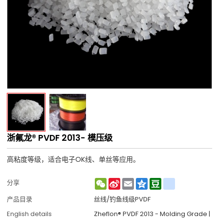
浙氟龙® PVDF 2013- 模压级
高粘度等级，适合电子OK线、单丝等应用。
WeChat
Sina
Email
Qzone
Douban
renren
分享
Weibo
产品目录
丝线/钓鱼线级PVDF
English details
Zheflon® PVDF 2013 - Molding Grade |