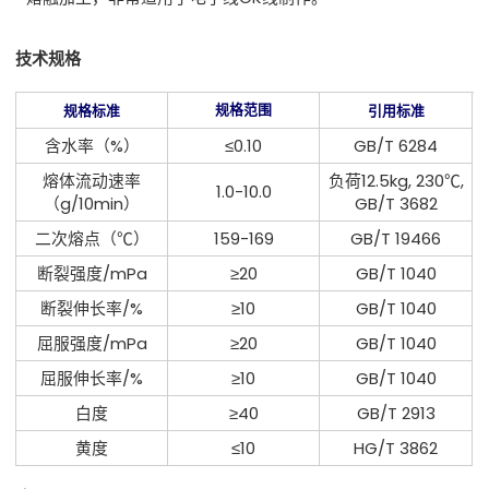
技术规格
规格范围
规格标准
引用标准
含水率（%）
≤0.10
GB/T 6284
熔体流动速率
负荷12.5kg, 230℃,
1.0-10.0
（g/10min）
GB/T 3682
二次熔点（℃）
159-169
GB/T 19466
断裂强度/mPa
≥20
GB/T 1040
断裂伸长率/%
≥10
GB/T 1040
屈服强度/mPa
≥20
GB/T 1040
屈服伸长率/%
≥10
GB/T 1040
白度
≥40
GB/T 2913
黄度
≤10
HG/T 3862