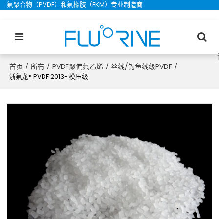
氟聚合物（PVDF）和氟橡胶（FKM）专业制造商
首页
所有
PVDF聚偏氟乙烯
丝线/钓鱼线级PVDF
/
/
/
/
浙氟龙® PVDF 2013- 模压级