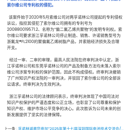
索尔维公司专利权的侵犯。
该案件始于2020年5月索维公司对两孚诺林公司提起的专利侵权
诉讼，指控其侵犯了索尔维公司拥有的专利号为
200880019571.2、名称为“偏二氟乙烯共聚物”的发明专利权。索
尔维公司要求浙江孚诺林公司停止制造、销售、许诺销售型号为
浙氟龙®FL2100的聚偏氟乙烯树脂产品，并索赔经济损失及合理
开支。
经过一审、二审的审理，最高人民法院在终审判决中认定，浙
江孚诺林公司和东莞孚诺林公司的产品及制备方法均未落入索尔
维公司涉案专利权的保护范围，因此不构成侵权。终审判决撤销
了广州知识产权法院的一审判决，并驳回了索尔维公司的全部诉
讼请求。终审判决为生效判决。
浙江孚诺林公司的法律顾问表示，终审判决体现了中国司法对
知识产权保护的严谨态度和公正立场，也彰显了公司尊重和保护
知识产权、维护市场公平竞争的决心。此次胜诉为公司未来的创
新发展提供了坚实的法律保障。
上一条
孚诺林诚邀您参加“2025年第十七届深圳国际电池技术交流会/展览会"