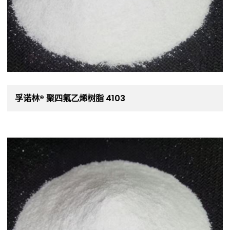
孚诺林® 聚四氟乙烯树脂 4103