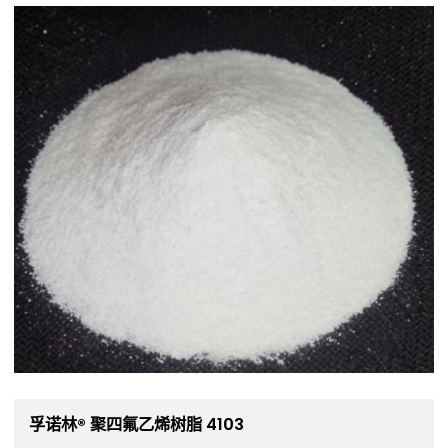
孚诺林® 聚四氟乙烯树脂 4103