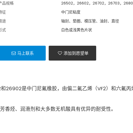
产品规格
26502，26602，26702，26703，268
特征
中门尼粘度
用途
轴封、垫圈、模压管、油封、直径
形式
白色或浅黄色片状
马上联系
添加到愿望单
26802和26902是中门尼氟橡胶，由偏二氟乙烯（VF2）和六氟丙
芳香烃、润滑剂和大多数无机酸具有优异的耐受性。