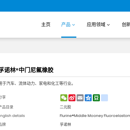
主页
产品
应用领域
创
孚诺林®中门尼氟橡胶
用于汽车、流体动力、家电和化工等行业。
WeChat
Sina
Email
Qzone
Douban
renren
分享
Weibo
产品目录
二元胶
nglish details
Flurine®Middle Mooney Fluoroelasto
品牌
孚诺林