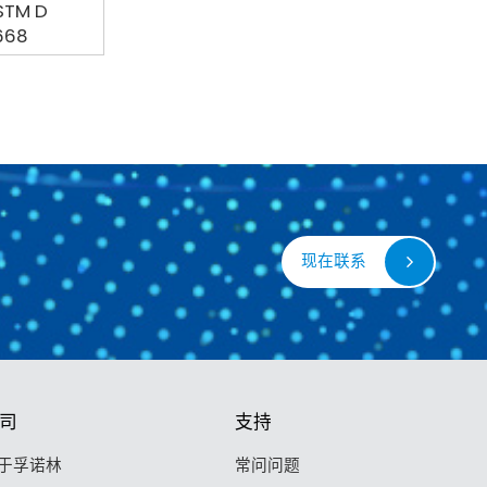
STM D
668
现在联系
司
支持
于孚诺林
常问问题