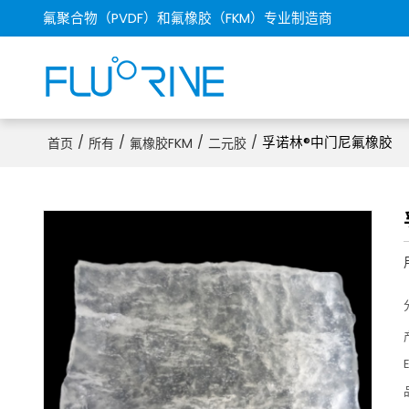
氟聚合物（PVDF）和氟橡胶（FKM）专业制造商
/
/
/
/
孚诺林®中门尼氟橡胶
首页
所有
氟橡胶FKM
二元胶
E