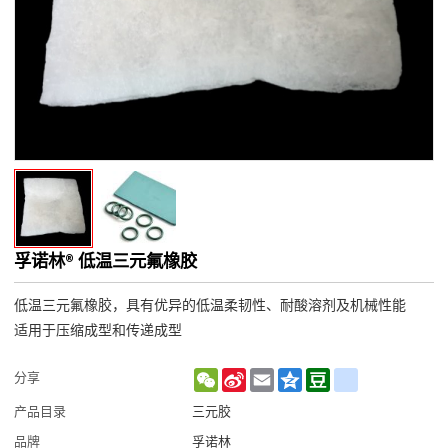
孚诺林® 低温三元氟橡胶
低温三元氟橡胶，具有优异的低温柔韧性、耐酸溶剂及机械性能
适用于压缩成型和传递成型
WeChat
Sina
Email
Qzone
Douban
renren
分享
Weibo
产品目录
三元胶
品牌
孚诺林