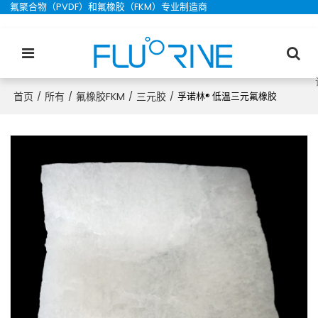
氟聚合物（PVDF）和氟橡胶（FKM）专业制造商
首页
所有
氟橡胶FKM
三元胶
/
/
/
/
孚诺林® 低温三元氟橡胶