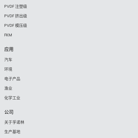
PVDF 注塑级
PVDF 挤出级
PVDF 模压级
FKM
应用
汽车
环境
电子产品
渔业
化学工业
公司
关于孚诺林
生产基地