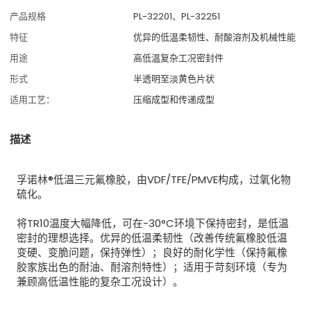
产品规格
PL-32201、PL-32251
特征
优异的低温柔韧性、耐酸溶剂及机械性能
用途
高低温复杂工况密封件
形式
半透明至淡黄色片状
适用工艺：
压缩成型和传递成型
描述
孚诺林®低温三元氟橡胶，由VDF/TFE/PMVE构成，过氧化物
硫化。
将TR10温度大幅降低，可在-30°C环境下保持密封，是低温
密封的理想选择。优异的低温柔韧性（改善传统氟橡胶低温
变硬、变脆问题，保持弹性）；良好的耐化学性（保持氟橡
胶家族出色的耐油、耐溶剂特性）；适用于苛刻环境（专为
兼顾高低温性能的复杂工况设计）。