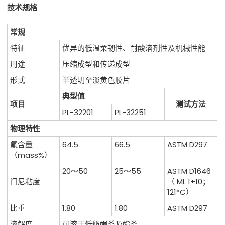
技术规格
常规
特征
优异的低温柔韧性、耐酸溶剂性及机械性能
用途
压缩成型和传递成型
形式
半透明至淡黄色胶片
典型值
项目
测试方法
PL-32201
PL-32251
物理特性
氟含量
64.5
66.5
ASTM D297
（mass%）
20～50
25～55
ASTM D1646
门尼粘度
（ ML 1+10；
121°C）
比重
1.80
1.80
ASTM D297
溶解度
可溶于低级酮类及酯类