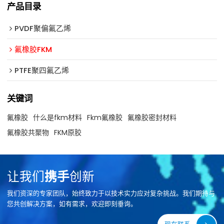
产品目录
PVDF聚偏氟乙烯
氟橡胶FKM
PTFE聚四氟乙烯
关键词
氟橡胶
什么是fkm材料
Fkm氟橡胶
氟橡胶密封材料
氟橡胶共聚物
FKM原胶
让我们
携手
创新
我们资深的专家团队，始终致力于以技术实力应对复杂挑战。我们期待与
您共创解决方案，如有需求，欢迎即刻垂询。