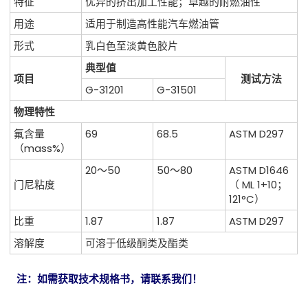
特征
优异的挤出加工性能；卓越的耐燃油性
用途
适用于制造高性能汽车燃油管
形式
乳白色至淡黄色胶片
典型值
项目
测试方法
G-31201
G-31501
物理特性
氟含量
69
68.5
ASTM D297
（mass%）
20～50
50～80
ASTM D1646
门尼粘度
（ ML 1+10；
121°C）
比重
1.87
1.87
ASTM D297
溶解度
可溶于低级酮类及酯类
注：如需获取技术规格书，请联系我们！