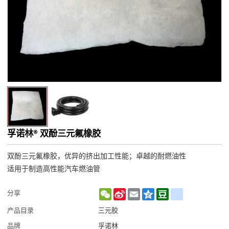
孚诺林® 双酚三元氟橡胶
双酚三元氟橡胶，优异的挤出加工性能；卓越的耐燃油性
适用于制造高性能汽车燃油管
WeChat
Sina
Email
Qzone
Douban
renren
分享
Weibo
产品目录
三元胶
品牌
孚诺林