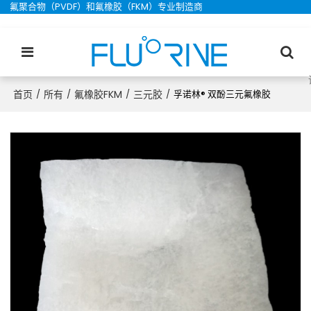
氟聚合物（PVDF）和氟橡胶（FKM）专业制造商
首页
所有
氟橡胶FKM
三元胶
/
/
/
/
孚诺林® 双酚三元氟橡胶