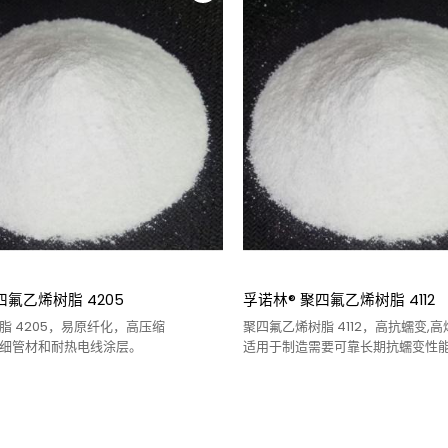
四氟乙烯树脂 4205
孚诺林® 聚四氟乙烯树脂 4112
脂 4205，易原纤化，高压缩
聚四氟乙烯树脂 4112，高抗蠕变,
细管材和耐热电线涂层。
适用于制造需要可靠长期抗蠕变性