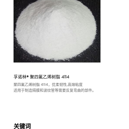
孚诺林® 聚四氟乙烯树脂 4114
聚四氟乙烯树脂 4114，优柔韧性,高熔粘度
适用于制造隔膜和波纹管等需要反复弯曲的部件。
关键词