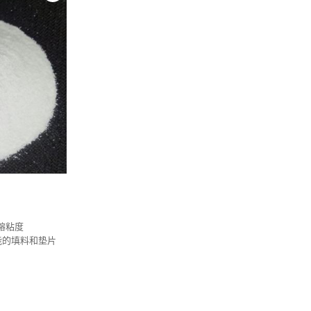
高熔粘度
能的填料和垫片