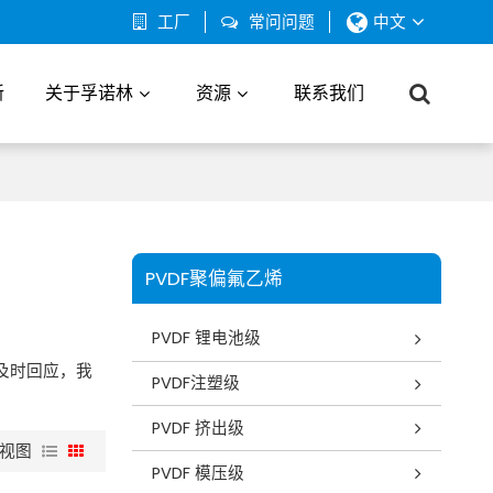
工厂
常问问题
中文
新
关于孚诺林
资源
联系我们
PVDF聚偏氟乙烯
PVDF 锂电池级
及时回应，我
PVDF注塑级
PVDF 挤出级
视图
PVDF 模压级