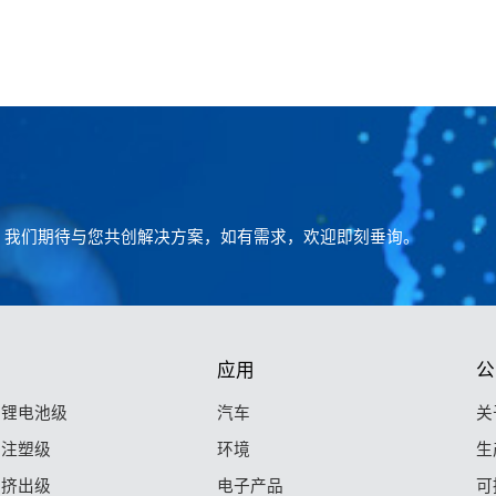
。我们期待与您共创解决方案，如有需求，欢迎即刻垂询。
应用
公
F 锂电池级
汽车
关
F 注塑级
环境
生
F 挤出级
电子产品
可