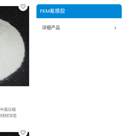
FKM氟橡胶
详细产品
，中高压缩
和线材涂层